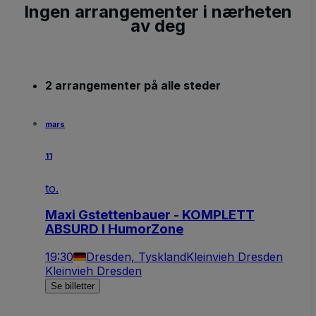
Ingen arrangementer i nærheten
av deg
2 arrangementer på alle steder
mars
11
to.
Maxi Gstettenbauer - KOMPLETT
ABSURD I HumorZone
19:30
Dresden, Tyskland
Kleinvieh Dresden
Kleinvieh Dresden
Se billetter