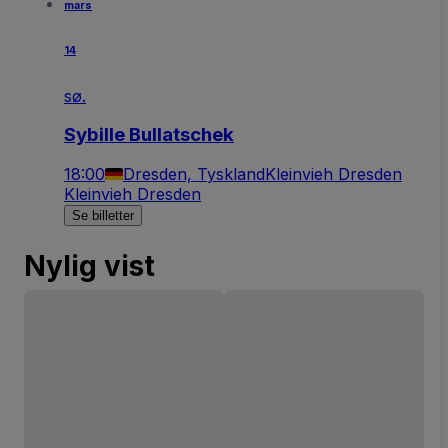
mars
14
sø.
Sybille Bullatschek
18:00
Dresden, Tyskland
Kleinvieh Dresden
Kleinvieh Dresden
Se billetter
Nylig vist