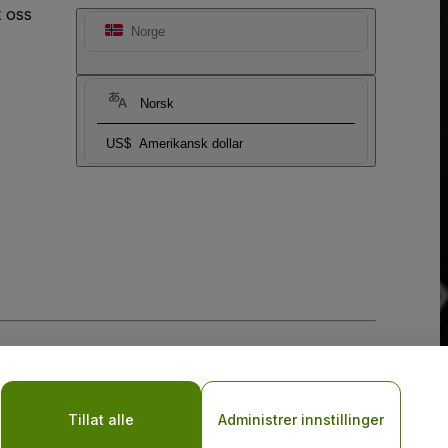
t oss
Norge
Norsk
US$
Amerikansk dollar
sler
og
Retningslinjer for personvern for mobil
Tillat alle
Administrer innstillinger