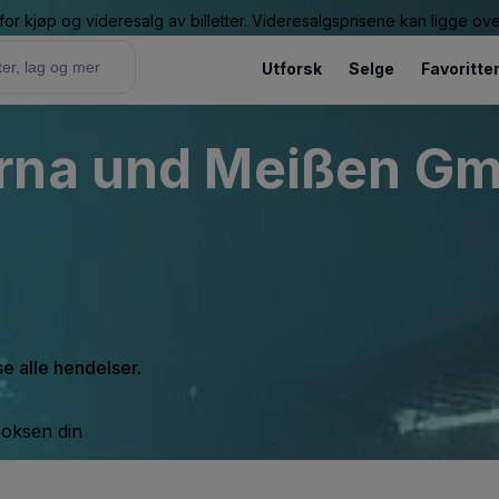
or kjøp og videresalg av billetter. Videresalgsprisene kan ligge ov
Utforsk
Selge
Favoritte
irna und Meißen G
se alle hendelser.
boksen din