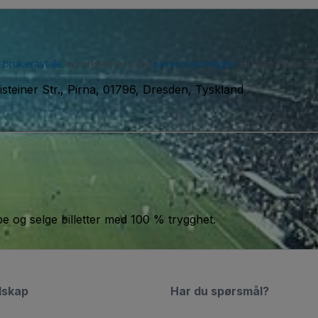
r
brukeravtale
og erkjenner våre
personvernregler
. Du kan motta SM
isteiner Str., Pirna, 01796, Dresden, Tyskland
jøpe og selge billetter med 100 % trygghet.
lskap
Har du spørsmål?