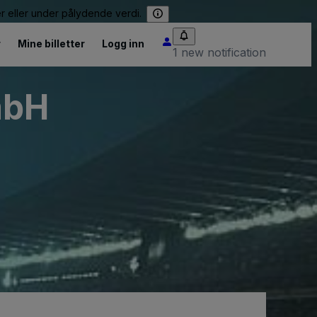
er eller under pålydende verdi.
r
Mine billetter
Logg inn
1 new notification
mbH