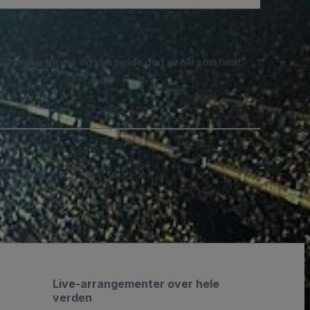
S-varsler fra oss og kan melde deg av når som helst.
Live-arrangementer over hele
verden