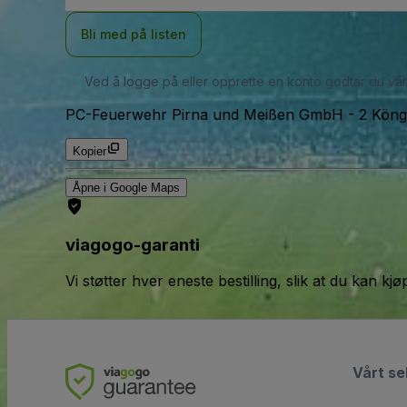
Bli med på listen
Ved å logge på eller opprette en konto godtar du vå
PC-Feuerwehr Pirna und Meißen GmbH
-
2 Köng
Kopier
Åpne i Google Maps
viagogo-garanti
Vi støtter hver eneste bestilling, slik at du kan k
Vårt se