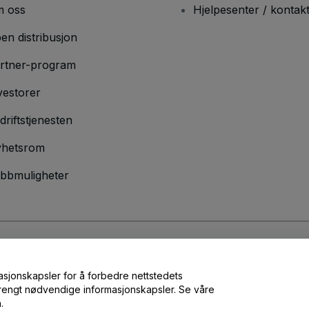
 oss
Hjelpesenter / kontak
en distribusjon
rtner-program
vestorer
driftstjenesten
hetsrom
bbmuligheter
lser
og
Retningslinjer for personvern
og
Retningslinjer for informasjonskap
masjonskapsler for å forbedre nettstedets
 strengt nødvendige informasjonskapsler. Se våre
.