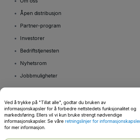
Om oss
Åpen distribusjon
Partner-program
Investorer
Bedriftstjenesten
Nyhetsrom
Jobbmuligheter
Har du spørsmål?
Ved å trykke på "Tillat alle", godtar du bruken av
informasjonskapsler for å forbedre nettstedets funksjonalitet og
Hjelpesenter / kontakt oss
markedsføring. Ellers vil vi kun bruke strengt nødvendige
informasjonskapsler. Se våre
retningslinjer for informasjonskapsle
for mer informasjon.