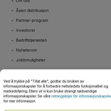
Om oss
Åpen distribusjon
Partner-program
Investorer
Bedriftstjenesten
Nyhetsrom
Jobbmuligheter
Har du spørsmål?
Ved å trykke på "Tillat alle", godtar du bruken av
informasjonskapsler for å forbedre nettstedets funksjonalitet og
Hjelpesenter / kontakt oss
markedsføring. Ellers vil vi kun bruke strengt nødvendige
informasjonskapsler. Se våre
retningslinjer for informasjonskapsle
for mer informasjon.