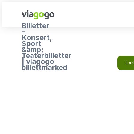
Billetter
–
Konsert,
Sport
&amp;
Teaterbilletter
| viagogo
Las
billettmarked