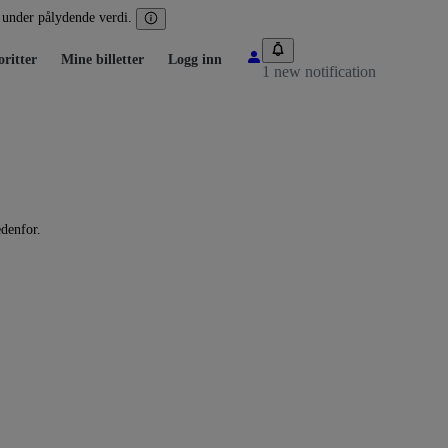
r under pålydende verdi.
ritter
Mine billetter
Logg inn
1 new notification
edenfor.