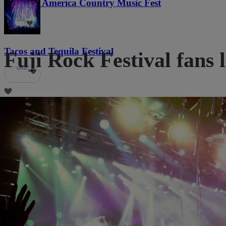
Voices of America Country Music Fest
36
Tacos and Tequila Festival
Fuji Rock Festival fans 
686