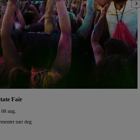
tate Fair
- 08 aug.
ementer nær deg