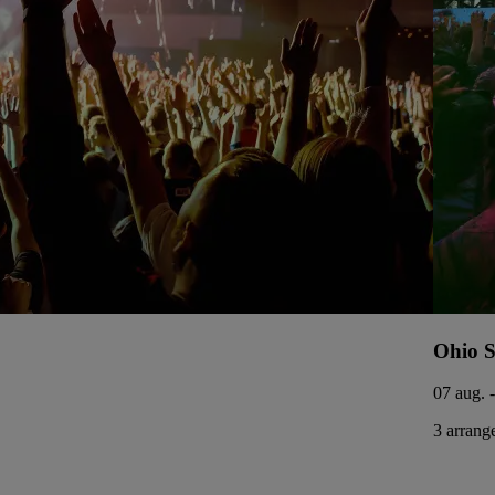
Ohio S
07 aug. 
3 arrang