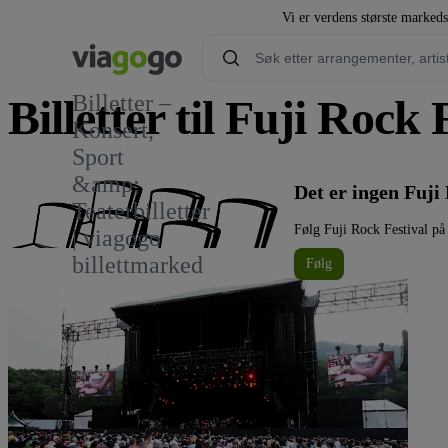
Vi er verdens største markeds
Billetter –
Billetter til Fuji Rock 
Konsert,
Sport
14
&amp;
Det er ingen Fuji
Teaterbilletter
Følg Fuji Rock Festival på
| viagogo
billettmarked
Følg