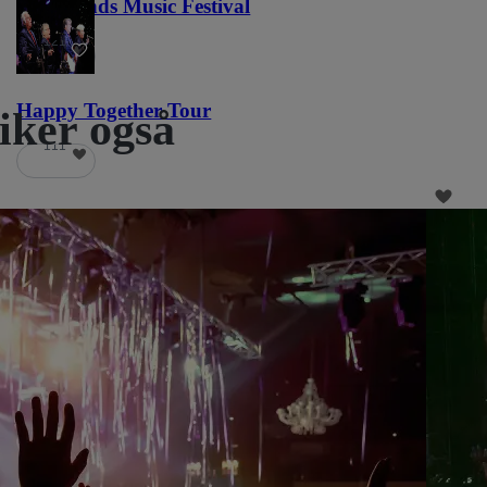
Lost Lands Music Festival
121
Happy Together Tour
liker også
111