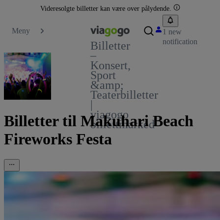
Videresolgte billetter kan være over pålydende.
Meny
1 new
notification
Billetter
–
Konsert,
Sport
&amp;
Teaterbilletter
|
viagogo
Billetter til Makuhari Beach
billettmarked
Fireworks Festa