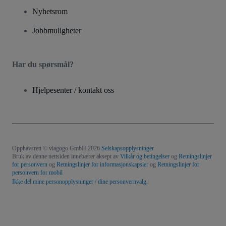
Nyhetsrom
Jobbmuligheter
Har du spørsmål?
Hjelpesenter / kontakt oss
Opphavsrett © viagogo GmbH 2026
Selskapsopplysninger
Bruk av denne nettsiden innebærer aksept av
Vilkår og betingelser
og
Retningslinjer
for personvern
og
Retningslinjer for informasjonskapsler
og
Retningslinjer for
personvern for mobil
Ikke del mine personopplysninger / dine personvernvalg.