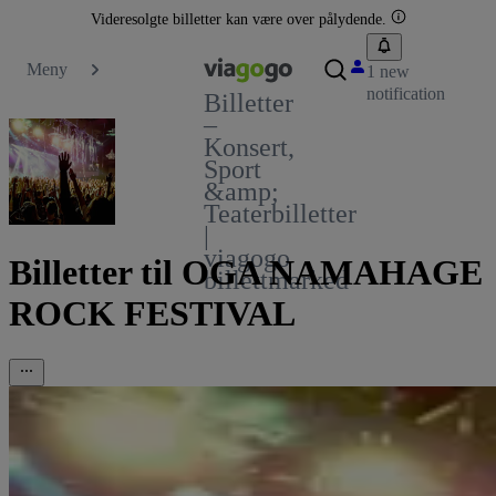
Videresolgte billetter kan være over pålydende.
Meny
1 new
notification
Billetter
–
Konsert,
Sport
&amp;
Teaterbilletter
|
viagogo
Billetter til OGA NAMAHAGE
billettmarked
ROCK FESTIVAL