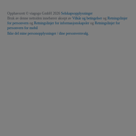
Opphavsrett © viagogo GmbH 2026
Selskapsopplysninger
Bruk av denne nettsiden innebærer aksept av
Vilkår og betingelser
og
Retningslinjer
for personvern
og
Retningslinjer for informasjonskapsler
og
Retningslinjer for
personvern for mobil
Ikke del mine personopplysninger / dine personvernvalg.