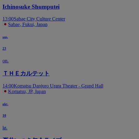
Ichinosuke Shumputei
13:00
Sabae City Culture Center
Sabae, Fukui, Japan
sep.
23
on.
ＴＨＥカルテット
14:00
Komatsu Danjuro Urara Theater - Grand Hall
Komatsu, JP, Japan
okt.
10
lø.