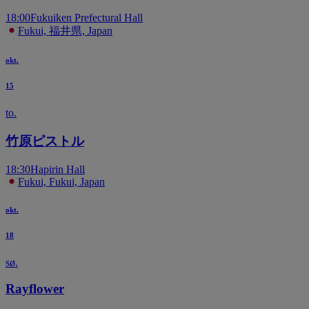
18:00
Fukuiken Prefectural Hall
Fukui, 福井県, Japan
okt.
15
to.
竹原ピストル
18:30
Hapirin Hall
Fukui, Fukui, Japan
okt.
18
sø.
Rayflower