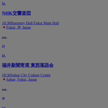
lø.
NHK交響楽団
16:30
Harmony Hall Fukui Main Hall
Fukui, JP, Japan
aug.
29
lø.
福井新聞寄席 東西落語会
18:30
Sabae City Culture Center
Sabae, Fukui, Japan
aug.
30
sø.