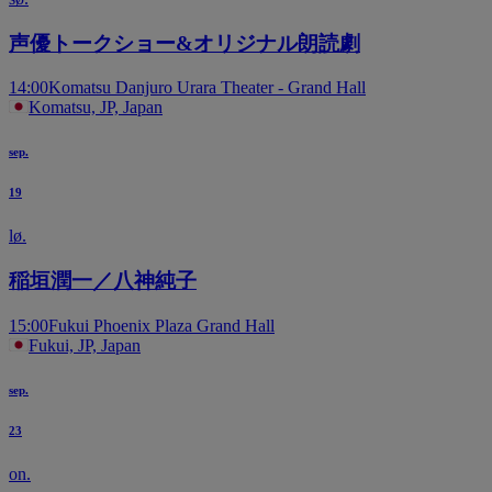
声優トークショー&オリジナル朗読劇
14:00
Komatsu Danjuro Urara Theater - Grand Hall
Komatsu, JP, Japan
sep.
19
lø.
稲垣潤一／八神純子
15:00
Fukui Phoenix Plaza Grand Hall
Fukui, JP, Japan
sep.
23
on.