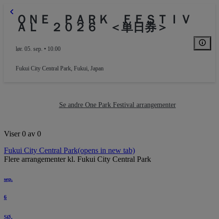
ＯＮＥ ＰＡＲＫ ＦＥＳＴＩＶ
ＡＬ ２０２６ ＜単日券＞
lør. 05. sep. • 10.00
Fukui City Central Park
,
Fukui, Japan
Se andre One Park Festival arrangementer
Viser 0 av 0
Fukui City Central Park
(opens in new tab)
Flere arrangementer kl. Fukui City Central Park
sep.
6
sø.