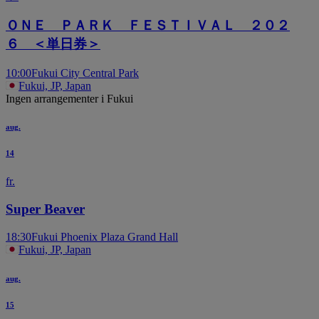
ＯＮＥ ＰＡＲＫ ＦＥＳＴＩＶＡＬ ２０２
６ ＜単日券＞
10:00
Fukui City Central Park
Fukui, JP, Japan
Ingen arrangementer i Fukui
aug.
14
fr.
Super Beaver
18:30
Fukui Phoenix Plaza Grand Hall
Fukui, JP, Japan
aug.
15