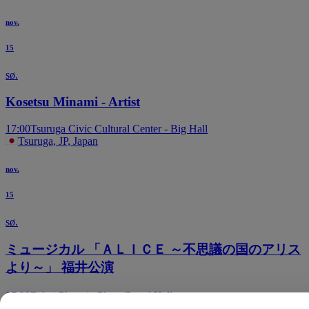
nov.
15
sø.
Kosetsu Minami - Artist
17:00
Tsuruga Civic Cultural Center - Big Hall
Tsuruga, JP, Japan
nov.
15
sø.
ミュージカル 「ＡＬＩＣＥ ～不思議の国のアリス
より～」 福井公演
17:30
Fukui Phoenix Plaza Grand Hall
Fukui, JP, Japan