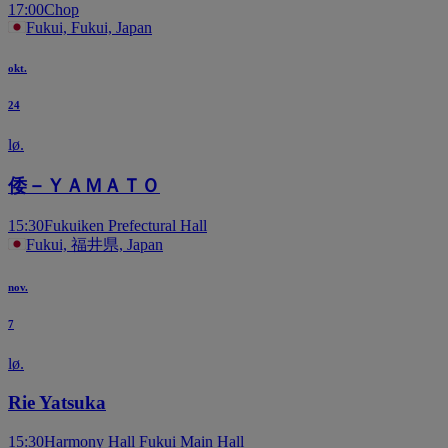
17:00
Chop
Fukui, Fukui, Japan
okt.
24
lø.
倭－ＹＡＭＡＴＯ
15:30
Fukuiken Prefectural Hall
Fukui, 福井県, Japan
nov.
7
lø.
Rie Yatsuka
15:30
Harmony Hall Fukui Main Hall