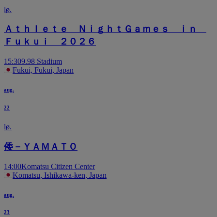
lø.
Ａｔｈｌｅｔｅ ＮｉｇｈｔＧａｍｅｓ ｉｎ
Ｆｕｋｕｉ ２０２６
15:30
9.98 Stadium
Fukui, Fukui, Japan
aug.
22
lø.
倭－ＹＡＭＡＴＯ
14:00
Komatsu Citizen Center
Komatsu, Ishikawa-ken, Japan
aug.
23