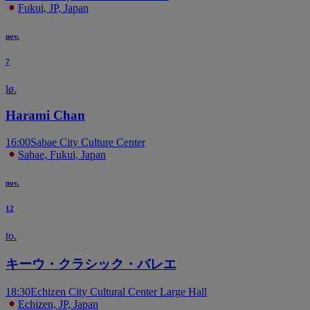
Fukui, JP, Japan
nov.
7
lø.
Harami Chan
16:00
Sabae City Culture Center
Sabae, Fukui, Japan
nov.
12
to.
キーウ・クラシック・バレエ
18:30
Echizen City Cultural Center Large Hall
Echizen, JP, Japan