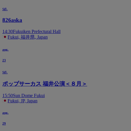
sø.
826aska
14:30
Fukuiken Prefectural Hall
Fukui, 福井県, Japan
aug.
23
sø.
ポップサーカス 福井公演＜８月＞
15:50
Sun Dome Fukui
Fukui, JP, Japan
aug.
29