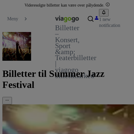
Videresolgte billetter kan være over pålydende.
Meny
1 new
notification
Billetter
–
Konsert,
Sport
&amp;
Teaterbilletter
|
viagogo
Billetter til Summer Jazz
billettmarked
Festival