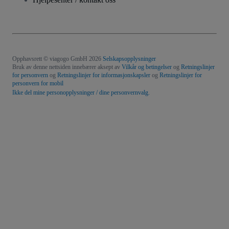
Opphavsrett © viagogo GmbH 2026
Selskapsopplysninger
Bruk av denne nettsiden innebærer aksept av
Vilkår og betingelser
og
Retningslinjer
for personvern
og
Retningslinjer for informasjonskapsler
og
Retningslinjer for
personvern for mobil
Ikke del mine personopplysninger / dine personvernvalg.