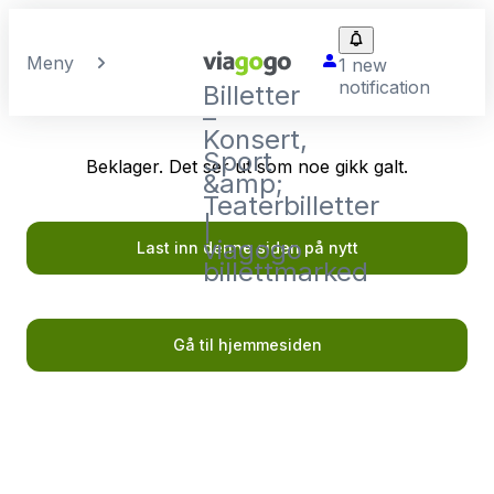
Meny
1 new
notification
Billetter
–
Konsert,
Sport
Beklager. Det ser ut som noe gikk galt.
&amp;
Teaterbilletter
|
viagogo
Last inn denne siden på nytt
billettmarked
Gå til hjemmesiden