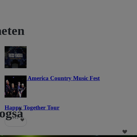
heten
Voices of America Country Music Fest
36
Happy Together Tour
 også
111