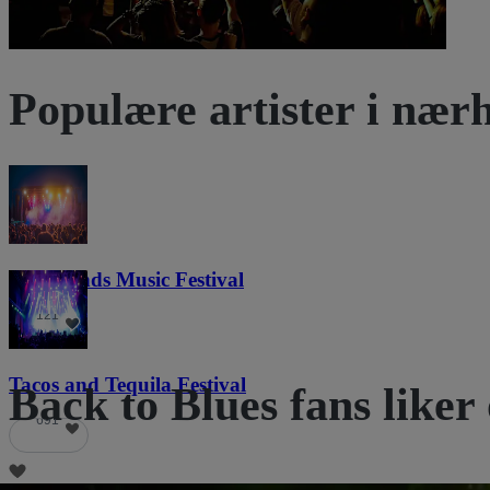
Populære artister i nær
Lost Lands Music Festival
121
Tacos and Tequila Festival
Back to Blues fans liker
691