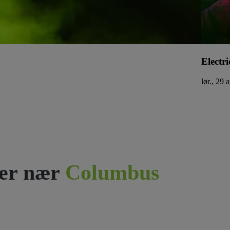
Electri
lør., 29 
er nær
Columbus