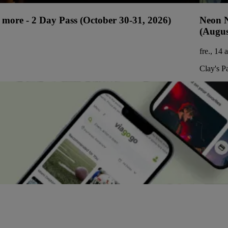
more - 2 Day Pass (October 30-31, 2026)
Neon N
(Augus
fre., 14 
Clay's P