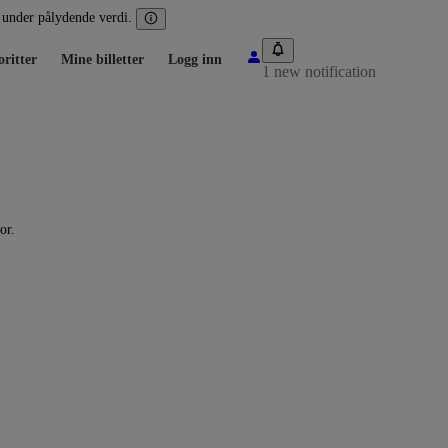
r under pålydende verdi.
ritter
Mine billetter
Logg inn
1 new notification
or.