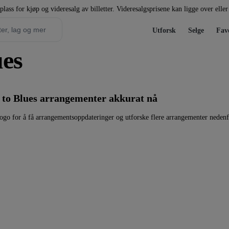
plass for kjøp og videresalg av billetter. Videresalgsprisene kan ligge over elle
Utforsk
Selge
Favo
ues
 to Blues arrangementer akkurat nå
ogo for å få arrangementsoppdateringer og utforske flere arrangementer nedenf