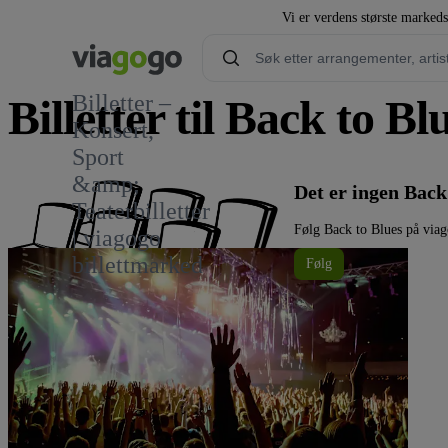
Vi er verdens største markeds
Billetter –
Billetter til Back to Bl
Konsert,
Sport
&amp;
Det er ingen Back
Teaterbilletter
Følg Back to Blues på viag
| viagogo
billettmarked
Følg