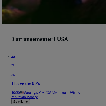
3 arrangementer i USA
aug.
29
lø.
I Love the 90's
19:30
Saratoga, CA, USA
Mountain Winery
Mountain Winery
Se billetter