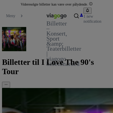
Videresolgte billetter kan være over pålydende.
Meny
1 new
notification
Billetter
–
Konsert,
Sport
&amp;
Teaterbilletter
|
viagogo
Billetter til I Love The 90's
billettmarked
Tour