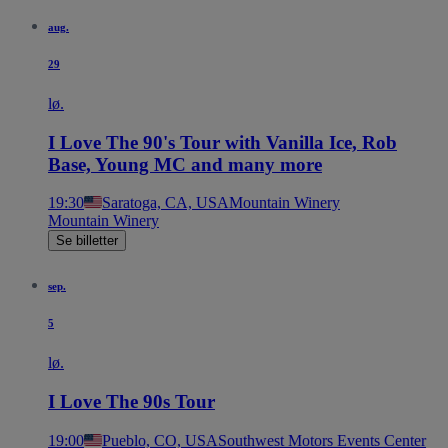
aug.
29
lø.
I Love The 90's Tour with Vanilla Ice, Rob
Base, Young MC and many more
19:30
Saratoga, CA, USA
Mountain Winery
Mountain Winery
Se billetter
sep.
5
lø.
I Love The 90s Tour
19:00
Pueblo, CO, USA
Southwest Motors Events Center