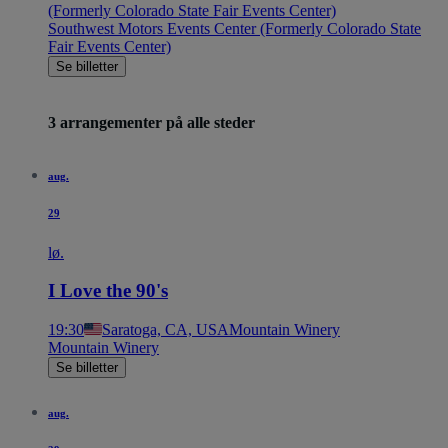
(Formerly Colorado State Fair Events Center)
Southwest Motors Events Center (Formerly Colorado State
Fair Events Center)
Se billetter
3 arrangementer på alle steder
aug.
29
lø.
I Love the 90's
19:30
Saratoga, CA, USA
Mountain Winery
Mountain Winery
Se billetter
aug.