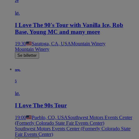
29
lø.
I Love The 90's Tour with Vanilla Ice, Rob
Base, Young MC and many more
19:30
Saratoga, CA, USA
Mountain Winery
Mountain Winery
Se billetter
sep.
5
lø.
I Love The 90s Tour
19:00
Pueblo, CO, USA
Southwest Motors Events Center
(Formerly Colorado State Fair Events Center)
Southwest Motors Events Center (Formerly Colorado State
Fair Events Center)