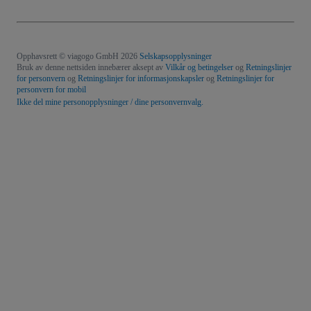
Opphavsrett © viagogo GmbH 2026
Selskapsopplysninger
Bruk av denne nettsiden innebærer aksept av
Vilkår og betingelser
og
Retningslinjer
for personvern
og
Retningslinjer for informasjonskapsler
og
Retningslinjer for
personvern for mobil
Ikke del mine personopplysninger / dine personvernvalg.