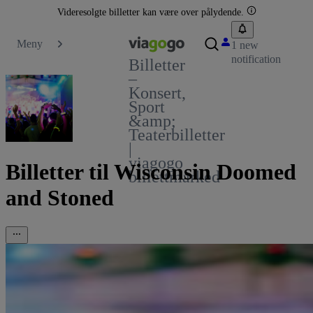
Videresolgte billetter kan være over pålydende.
Meny
1 new
notification
Billetter
–
Konsert,
Sport
&amp;
Teaterbilletter
|
viagogo
Billetter til Wisconsin Doomed
billettmarked
and Stoned