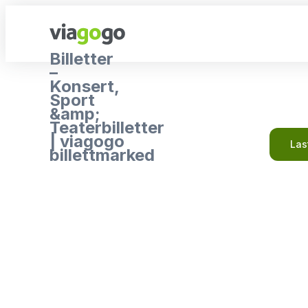
Billetter
–
Konsert,
Sport
&amp;
Teaterbilletter
| viagogo
Las
billettmarked