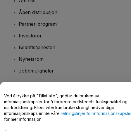
Om oss
Åpen distribusjon
Partner-program
Investorer
Bedriftstjenesten
Nyhetsrom
Jobbmuligheter
Har du spørsmål?
Ved å trykke på "Tillat alle", godtar du bruken av
informasjonskapsler for å forbedre nettstedets funksjonalitet og
Hjelpesenter / kontakt oss
markedsføring. Ellers vil vi kun bruke strengt nødvendige
informasjonskapsler. Se våre
retningslinjer for informasjonskapsle
for mer informasjon.