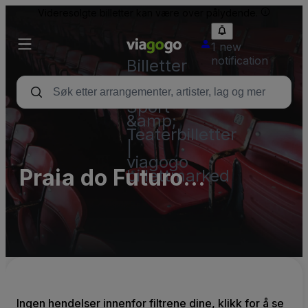
Videresolgte billetter kan være over pålydende.
1 new
notification
Billetter
–
Konsert,
Sport
&amp;
Teaterbilletter
|
viagogo
Praia do Futuro
billettmarked
Fortaleza
Ingen hendelser innenfor filtrene dine, klikk for å se