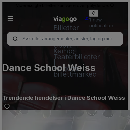
Videresolgte billetter kan være over pålydende.
1 new
notification
Billetter
–
Konsert,
Sport
&amp;
Teaterbilletter
|
Dance School Weiss
viagogo
billettmarked
Trendende hendelser i Dance School Weiss