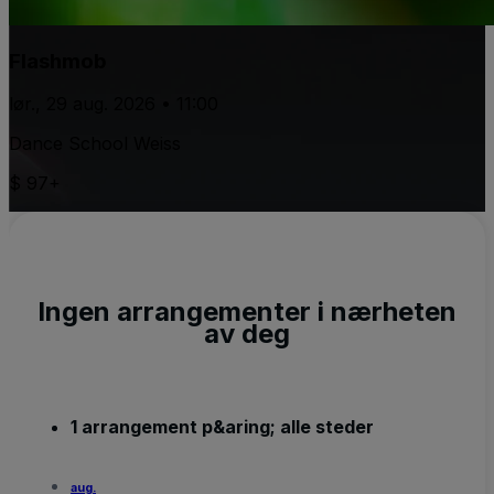
Flashmob
lør., 29 aug. 2026 • 11:00
Dance School Weiss
$ 97+
Ingen arrangementer i nærheten
av deg
1 arrangement p&aring; alle steder
aug.