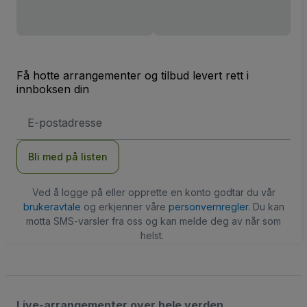
Få hotte arrangementer og tilbud levert rett i
innboksen din
E-
postadresse
Bli med på listen
Ved å logge på eller opprette en konto godtar du vår
brukeravtale
og erkjenner våre
personvernregler
. Du kan
motta SMS-varsler fra oss og kan melde deg av når som
helst.
Live-arrangementer over hele verden