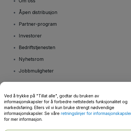
Om oss
Åpen distribusjon
Partner-program
Investorer
Bedriftstjenesten
Nyhetsrom
Jobbmuligheter
Har du spørsmål?
Ved å trykke på "Tillat alle", godtar du bruken av
informasjonskapsler for å forbedre nettstedets funksjonalitet og
Hjelpesenter / kontakt oss
markedsføring. Ellers vil vi kun bruke strengt nødvendige
informasjonskapsler. Se våre
retningslinjer for informasjonskapsle
for mer informasjon.