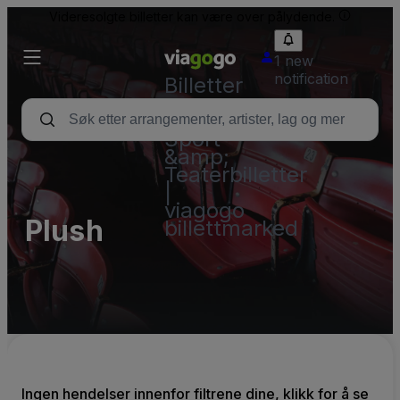
Videresolgte billetter kan være over pålydende.
1 new
notification
Billetter
–
Konsert,
Sport
&amp;
Teaterbilletter
|
viagogo
Plush
billettmarked
Ingen hendelser innenfor filtrene dine, klikk for å se