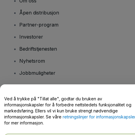
Om oss
Åpen distribusjon
Partner-program
Investorer
Bedriftstjenesten
Nyhetsrom
Jobbmuligheter
Har du spørsmål?
Ved å trykke på "Tillat alle", godtar du bruken av
informasjonskapsler for å forbedre nettstedets funksjonalitet og
Hjelpesenter / kontakt oss
markedsføring. Ellers vil vi kun bruke strengt nødvendige
informasjonskapsler. Se våre
retningslinjer for informasjonskapsle
for mer informasjon.