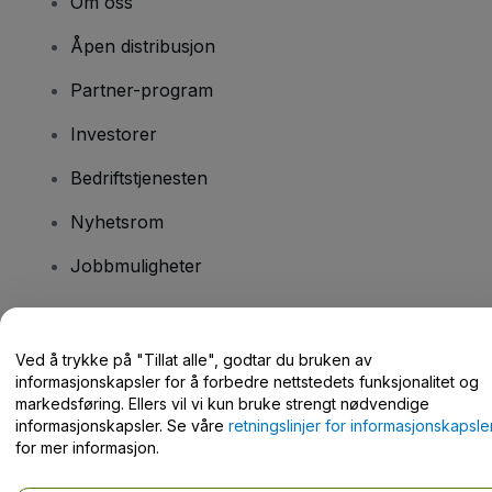
Om oss
Åpen distribusjon
Partner-program
Investorer
Bedriftstjenesten
Nyhetsrom
Jobbmuligheter
Har du spørsmål?
Ved å trykke på "Tillat alle", godtar du bruken av
informasjonskapsler for å forbedre nettstedets funksjonalitet og
Hjelpesenter / kontakt oss
markedsføring. Ellers vil vi kun bruke strengt nødvendige
informasjonskapsler. Se våre
retningslinjer for informasjonskapsle
for mer informasjon.