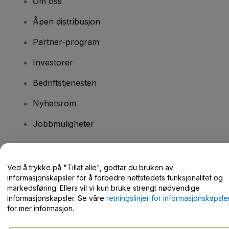
Om oss
Åpen distribusjon
Partner-program
Investorer
Bedriftstjenesten
Nyhetsrom
Jobbmuligheter
Har du spørsmål?
Ved å trykke på "Tillat alle", godtar du bruken av
informasjonskapsler for å forbedre nettstedets funksjonalitet og
Hjelpesenter / kontakt oss
markedsføring. Ellers vil vi kun bruke strengt nødvendige
informasjonskapsler. Se våre
retningslinjer for informasjonskapsle
for mer informasjon.