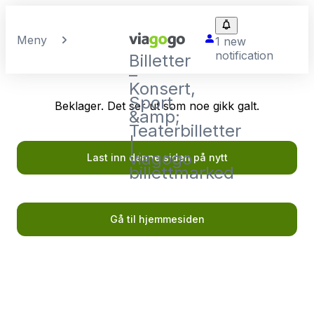
Meny
1 new
notification
Billetter
–
Konsert,
Sport
Beklager. Det ser ut som noe gikk galt.
&amp;
Teaterbilletter
|
viagogo
Last inn denne siden på nytt
billettmarked
Gå til hjemmesiden