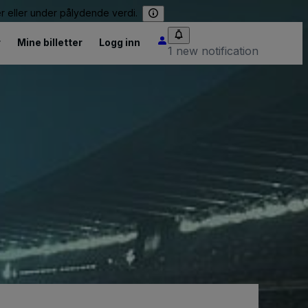
er eller under pålydende verdi.
r
Mine billetter
Logg inn
1 new notification