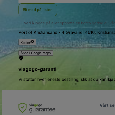
Bli med på listen
Ved å logge på eller opprette en konto godtar du vå
Port of Kristiansand
-
4 Gravane, 4610, Kristian
Kopier
Åpne i Google Maps
viagogo-garanti
Vi støtter hver eneste bestilling, slik at du kan k
Vårt se