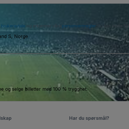
r
brukeravtale
og erkjenner våre
personvernregler
. Du kan motta SM
sand S, Norge
jøpe og selge billetter med 100 % trygghet.
lskap
Har du spørsmål?