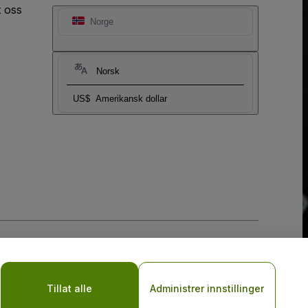
t oss
Norge
Norsk
US$
Amerikansk dollar
sler
og
Retningslinjer for personvern for mobil
Tillat alle
Administrer innstillinger