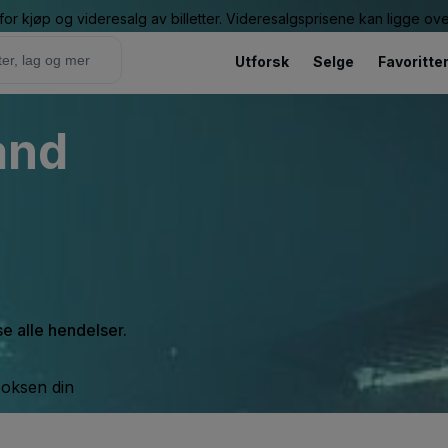
or kjøp og videresalg av billetter. Videresalgsprisene kan ligge ov
Utforsk
Selge
Favoritte
and
se alle hendelser.
boksen din