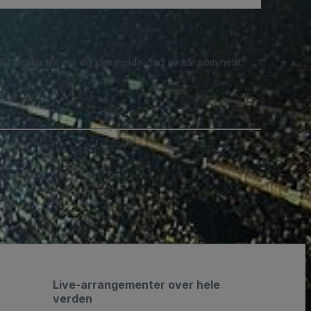
S-varsler fra oss og kan melde deg av når som helst.
Live-arrangementer over hele
verden