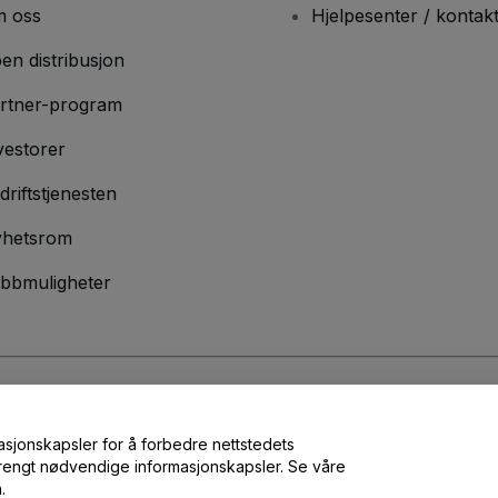
 oss
Hjelpesenter / kontak
en distribusjon
rtner-program
vestorer
driftstjenesten
hetsrom
bbmuligheter
lser
og
Retningslinjer for personvern
og
Retningslinjer for informasjonskap
masjonskapsler for å forbedre nettstedets
 strengt nødvendige informasjonskapsler. Se våre
.