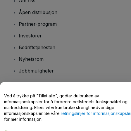
Om oss
Åpen distribusjon
Partner-program
Investorer
Bedriftstjenesten
Nyhetsrom
Jobbmuligheter
Har du spørsmål?
Ved å trykke på "Tillat alle", godtar du bruken av
informasjonskapsler for å forbedre nettstedets funksjonalitet og
Hjelpesenter / kontakt oss
markedsføring. Ellers vil vi kun bruke strengt nødvendige
informasjonskapsler. Se våre
retningslinjer for informasjonskapsle
for mer informasjon.