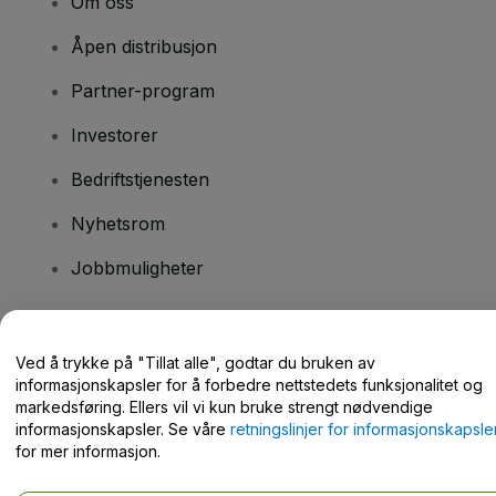
Om oss
Åpen distribusjon
Partner-program
Investorer
Bedriftstjenesten
Nyhetsrom
Jobbmuligheter
Har du spørsmål?
Ved å trykke på "Tillat alle", godtar du bruken av
informasjonskapsler for å forbedre nettstedets funksjonalitet og
Hjelpesenter / kontakt oss
markedsføring. Ellers vil vi kun bruke strengt nødvendige
informasjonskapsler. Se våre
retningslinjer for informasjonskapsle
for mer informasjon.