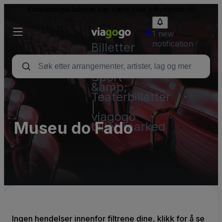
Videresolgte billetter kan være over pålydende.
1 new
notification
Billetter
–
Konsert,
Sport
&amp;
Teaterbilletter
|
viagogo
Museu do Fado
billettmarked
Ingen hendelser innenfor filtrene dine, klikk for å se