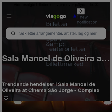
Videresolgte billetter kan være over pålydende.
1 new
notification
Billetter
–
Konsert,
Sport
&amp;
Teaterbilletter
|
Sala Manoel de Oliveira at
viagogo
billettmarked
Cinema São Jorge -
Complex
Trendende hendelser i Sala Manoel de
Oliveira at Cinema São Jorge - Complex