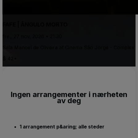
FAFE | ÂNGULO MORTO
fre., 27 nov. 2026 • 21:30
Sala Manoel de Oliveira at Cinema São Jorge - Complex
$ 42+
Ingen arrangementer i nærheten
av deg
1 arrangement p&aring; alle steder