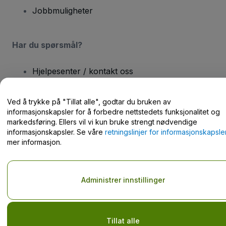
Jobbmuligheter
Har du spørsmål?
Hjelpesenter / kontakt oss
Ved å trykke på "Tillat alle", godtar du bruken av
informasjonskapsler for å forbedre nettstedets funksjonalitet og
markedsføring. Ellers vil vi kun bruke strengt nødvendige
Opphavsrett © viagogo GmbH 2026
Selskapsopplysninger
informasjonskapsler. Se våre
retningslinjer for informasjonskapsle
Bruk av denne nettsiden innebærer aksept av
Vilkår og betingelser
mer informasjon.
og
Retningslinjer for personvern
og
Retningslinjer for
informasjonskapsler
og
Retningslinjer for personvern for mobil
Ikke del mine personopplysninger / dine personvernvalg.
Administrer innstillinger
Tillat alle