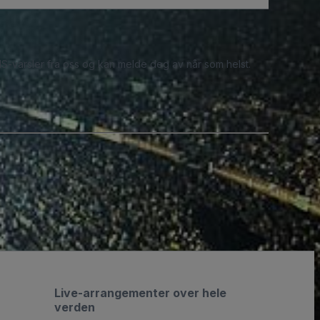
S-varsler fra oss og kan melde deg av når som helst.
Live-arrangementer over hele
verden