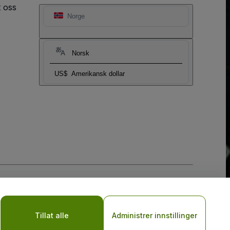
t oss
Norge
Norsk
US$
Amerikansk dollar
sler
og
Retningslinjer for personvern for mobil
Tillat alle
Administrer innstillinger