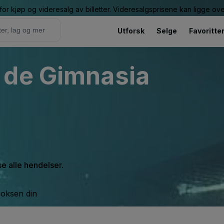
or kjøp og videresalg av billetter. Videresalgsprisene kan ligge ov
Utforsk
Selge
Favoritte
 de Gimnasia
se alle hendelser.
boksen din