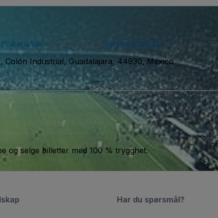
r
brukeravtale
og erkjenner våre
personvernregler
. Du kan motta SM
 Colón Industrial, Guadalajara, 44930, Mexico
jøpe og selge billetter med 100 % trygghet.
lskap
Har du spørsmål?