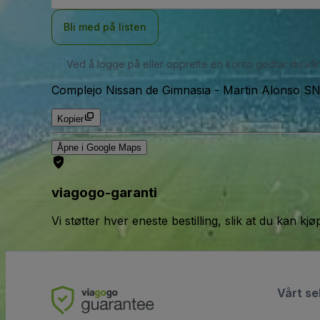
Bli med på listen
Ved å logge på eller opprette en konto godtar du vå
Complejo Nissan de Gimnasia
-
Martin Alonso SN,
Kopier
Åpne i Google Maps
viagogo-garanti
Vi støtter hver eneste bestilling, slik at du kan k
Vårt se