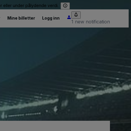
er eller under pålydende verdi.
r
Mine billetter
Logg inn
1 new notification