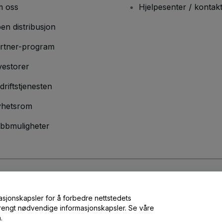
 oss
Hjelpesenter / kontak
en distribusjon
rtner-program
vestorer
driftstjenesten
hetsrom
bbmuligheter
lser
og
Retningslinjer for personvern
og
Retningslinjer for informasjonskap
masjonskapsler for å forbedre nettstedets
 strengt nødvendige informasjonskapsler. Se våre
.