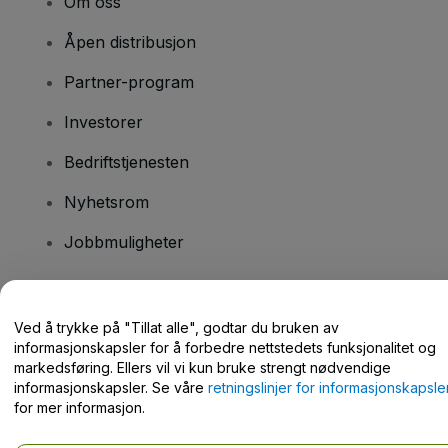
Om oss
Åpen distribusjon
Partner-program
Investorer
Bedriftstjenesten
Nyhetsrom
Jobbmuligheter
Har du spørsmål?
Ved å trykke på "Tillat alle", godtar du bruken av
informasjonskapsler for å forbedre nettstedets funksjonalitet og
Hjelpesenter / kontakt oss
markedsføring. Ellers vil vi kun bruke strengt nødvendige
informasjonskapsler. Se våre
retningslinjer for informasjonskapsle
for mer informasjon.