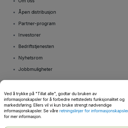
Om oss
Åpen distribusjon
Partner-program
Investorer
Bedriftstjenesten
Nyhetsrom
Jobbmuligheter
Har du spørsmål?
Ved å trykke på "Tillat alle", godtar du bruken av
informasjonskapsler for å forbedre nettstedets funksjonalitet og
Hjelpesenter / kontakt oss
markedsføring. Ellers vil vi kun bruke strengt nødvendige
informasjonskapsler. Se våre
retningslinjer for informasjonskapsle
for mer informasjon.