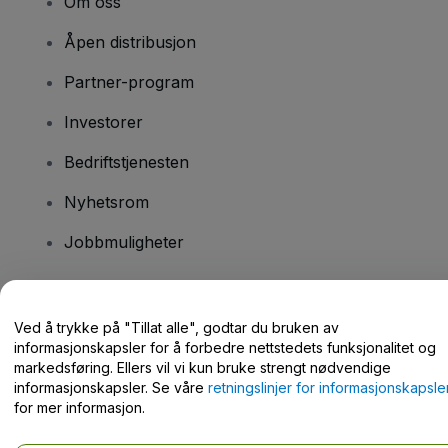
Om oss
Åpen distribusjon
Partner-program
Investorer
Bedriftstjenesten
Nyhetsrom
Jobbmuligheter
Har du spørsmål?
Ved å trykke på "Tillat alle", godtar du bruken av
informasjonskapsler for å forbedre nettstedets funksjonalitet og
Hjelpesenter / kontakt oss
markedsføring. Ellers vil vi kun bruke strengt nødvendige
informasjonskapsler. Se våre
retningslinjer for informasjonskapsle
for mer informasjon.