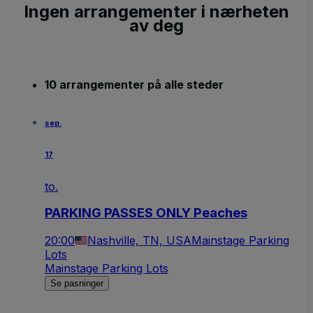
Ingen arrangementer i nærheten
av deg
10 arrangementer på alle steder
sep.
17
to.
PARKING PASSES ONLY Peaches
20:00
Nashville, TN, USA
Mainstage Parking
Lots
Mainstage Parking Lots
Se pasninger