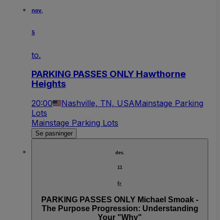
nov.
5
to.
PARKING PASSES ONLY Hawthorne
Heights
20:00
Nashville, TN, USA
Mainstage Parking
Lots
Mainstage Parking Lots
Se pasninger
des.
11
fr.
PARKING PASSES ONLY Michael Smoak -
The Purpose Progression: Understanding
Your "Why"