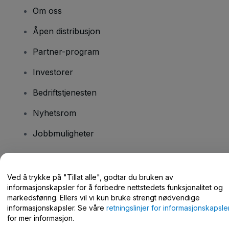
Om oss
Åpen distribusjon
Partner-program
Investorer
Bedriftstjenesten
Nyhetsrom
Jobbmuligheter
Har du spørsmål?
Ved å trykke på "Tillat alle", godtar du bruken av
informasjonskapsler for å forbedre nettstedets funksjonalitet og
Hjelpesenter / kontakt oss
markedsføring. Ellers vil vi kun bruke strengt nødvendige
informasjonskapsler. Se våre
retningslinjer for informasjonskapsle
for mer informasjon.