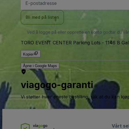
postadresse
Bli med på listen
Ved å logge på eller opprette en konto godtar du vå
TORO EVENT CENTER Parking Lots
-
1146 B Gal
Kopier
Åpne i Google Maps
viagogo-garanti
Vi støtter hver eneste bestilling, slik at du kan k
Vårt se