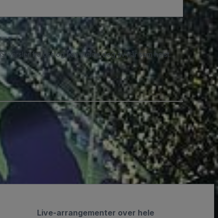
S-varsler fra oss og kan melde deg av når som helst.
Live-arrangementer over hele