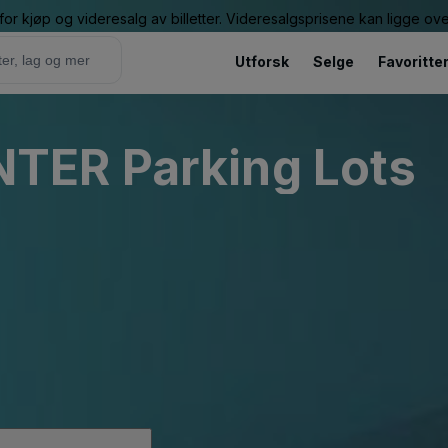
or kjøp og videresalg av billetter. Videresalgsprisene kan ligge ov
Utforsk
Selge
Favoritte
TER Parking Lots