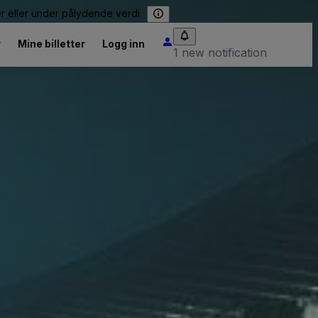
er eller under pålydende verdi.
r
Mine billetter
Logg inn
1 new notification