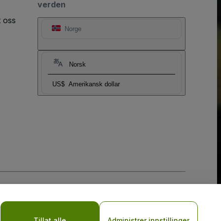
verden
t oss
Norge
Norsk
US$
Amerikansk dollar
sler
og
Retningslinjer for personvern for mobil
Tillat alle
Administrer innstillinger