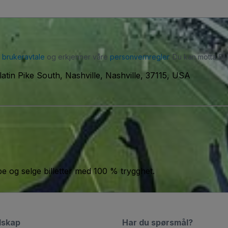
r
brukeravtale
og erkjenner våre
personvernregler
. Du kan motta SM
latin Pike South, Nashville, Nashville, 37115, USA
jøpe og selge billetter med 100 % trygghet.
lskap
Har du spørsmål?