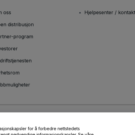
 oss
Hjelpesenter / kontak
en distribusjon
rtner-program
vestorer
driftstjenesten
hetsrom
bbmuligheter
lser
og
Retningslinjer for personvern
og
Retningslinjer for informasjonskap
masjonskapsler for å forbedre nettstedets
 strengt nødvendige informasjonskapsler. Se våre