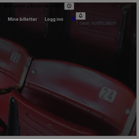
er eller under pålydende verdi.
r
Mine billetter
Logg inn
1 new notification