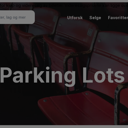
or kjøp og videresalg av billetter. Videresalgsprisene kan ligge ov
Utforsk
Selge
Favoritte
Parking Lots