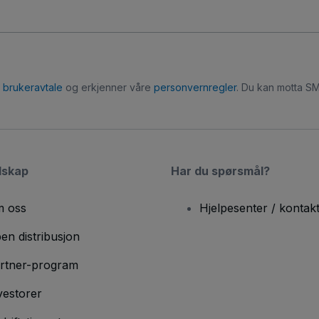
r
brukeravtale
og erkjenner våre
personvernregler
. Du kan motta SM
lskap
Har du spørsmål?
 oss
Hjelpesenter / kontak
en distribusjon
rtner-program
vestorer