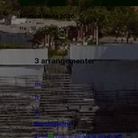
Festival Mada 2026
fre., 16. oktober • 18:00
3 arrangementer
sep.
26
lø.
Dominguinho
20:00
Natal, Brasil
Arena das Dunas