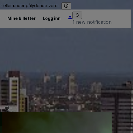
er eller under pålydende verdi.
r
Mine billetter
Logg inn
1 new notification