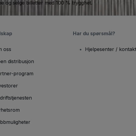
jøpe og selge billetter med 100 % trygghet.
lskap
Har du spørsmål?
 oss
Hjelpesenter / kontak
en distribusjon
rtner-program
vestorer
driftstjenesten
hetsrom
bbmuligheter