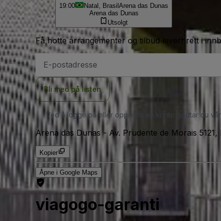
19:00
Natal, Brasil
Arena das Dunas
Arena das Dunas
Utsolgt
Få hotte arrangementer og tilbud levert rett i inn
E-
postadresse
Bli med på listen
Ved å logge på eller opprette en konto godtar du vå
Arena das Dunas
-
Av. Prudente de Morais 5121, 
Kopier
Åpne i Google Maps
viagogo-garanti