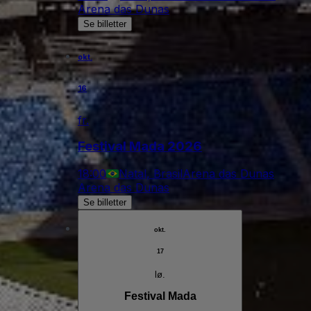
Arena das Dunas
Se billetter
okt.
16
fr.
Festival Mada 2026
18:00
Natal, Brasil
Arena das Dunas
Arena das Dunas
Se billetter
okt.
17
lø.
Festival Mada