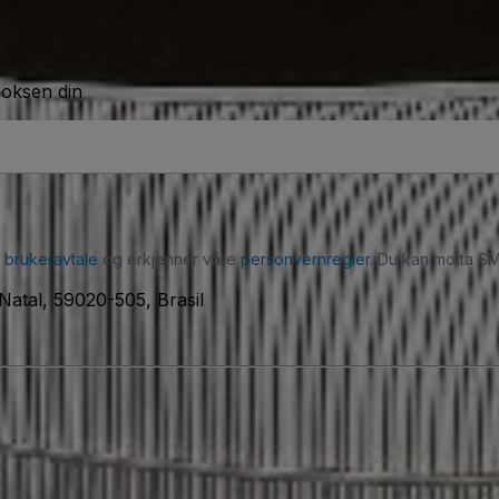
boksen din
r
brukeravtale
og erkjenner våre
personvernregler
. Du kan motta SM
Natal, 59020-505, Brasil