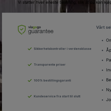
Vi støtter hver eneste bestilling, slik at du kan k
Vårt se
Om
Sikkerhetskontroller i verdensklasse
Åp
Pa
Transparente priser
In
Be
100% bestillingsgaranti
Ny
Kundeservice fra start til slutt
Jo