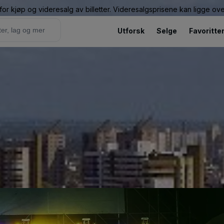
or kjøp og videresalg av billetter. Videresalgsprisene kan ligge ov
Utforsk
Selge
Favoritte