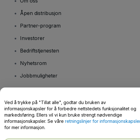
Om oss
Åpen distribusjon
Partner-program
Investorer
Bedriftstjenesten
Nyhetsrom
Jobbmuligheter
Har du spørsmål?
Ved å trykke på "Tillat alle", godtar du bruken av
informasjonskapsler for å forbedre nettstedets funksjonalitet og
Hjelpesenter / kontakt oss
markedsføring. Ellers vil vi kun bruke strengt nødvendige
informasjonskapsler. Se våre
retningslinjer for informasjonskapsle
for mer informasjon.