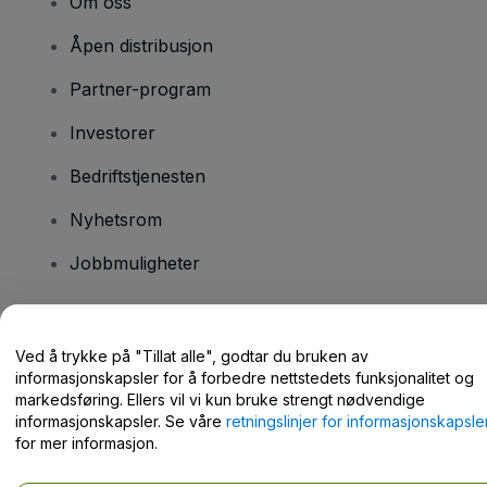
Om oss
Åpen distribusjon
Partner-program
Investorer
Bedriftstjenesten
Nyhetsrom
Jobbmuligheter
Har du spørsmål?
Ved å trykke på "Tillat alle", godtar du bruken av
informasjonskapsler for å forbedre nettstedets funksjonalitet og
Hjelpesenter / kontakt oss
markedsføring. Ellers vil vi kun bruke strengt nødvendige
informasjonskapsler. Se våre
retningslinjer for informasjonskapsle
for mer informasjon.