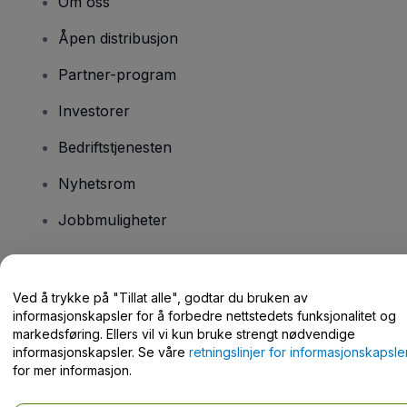
Om oss
Åpen distribusjon
Partner-program
Investorer
Bedriftstjenesten
Nyhetsrom
Jobbmuligheter
Har du spørsmål?
Ved å trykke på "Tillat alle", godtar du bruken av
informasjonskapsler for å forbedre nettstedets funksjonalitet og
Hjelpesenter / kontakt oss
markedsføring. Ellers vil vi kun bruke strengt nødvendige
informasjonskapsler. Se våre
retningslinjer for informasjonskapsle
for mer informasjon.