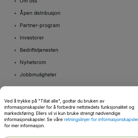
Om oss
Åpen distribusjon
Partner-program
Investorer
Bedriftstjenesten
Nyhetsrom
Jobbmuligheter
Har du spørsmål?
Ved å trykke på "Tillat alle", godtar du bruken av
informasjonskapsler for å forbedre nettstedets funksjonalitet og
Hjelpesenter / kontakt oss
markedsføring. Ellers vil vi kun bruke strengt nødvendige
informasjonskapsler. Se våre
retningslinjer for informasjonskapsle
for mer informasjon.