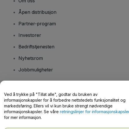
Om oss
Åpen distribusjon
Partner-program
Investorer
Bedriftstjenesten
Nyhetsrom
Jobbmuligheter
Har du spørsmål?
Ved å trykke på "Tillat alle", godtar du bruken av
informasjonskapsler for å forbedre nettstedets funksjonalitet og
Hjelpesenter / kontakt oss
markedsføring. Ellers vil vi kun bruke strengt nødvendige
informasjonskapsler. Se våre
retningslinjer for informasjonskapsle
for mer informasjon.