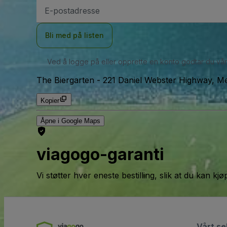
E-
postadresse
Bli med på listen
Ved å logge på eller opprette en konto godtar du vå
The Biergarten
-
221 Daniel Webster Highway, M
Kopier
Åpne i Google Maps
viagogo-garanti
Vi støtter hver eneste bestilling, slik at du kan k
Vårt se