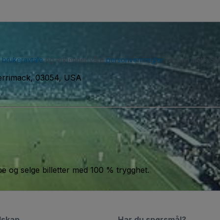
r
brukeravtale
og erkjenner våre
personvernregler
. Du kan motta SM
errimack, 03054, USA
jøpe og selge billetter med 100 % trygghet.
lskap
Har du spørsmål?