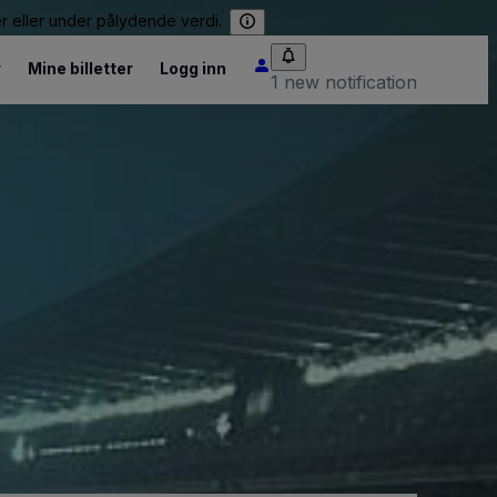
er eller under pålydende verdi.
r
Mine billetter
Logg inn
1 new notification