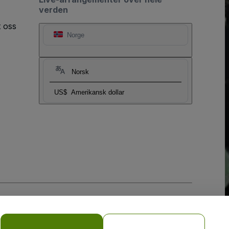
verden
t oss
Norge
Norsk
US$
Amerikansk dollar
sler
og
Retningslinjer for personvern for mobil