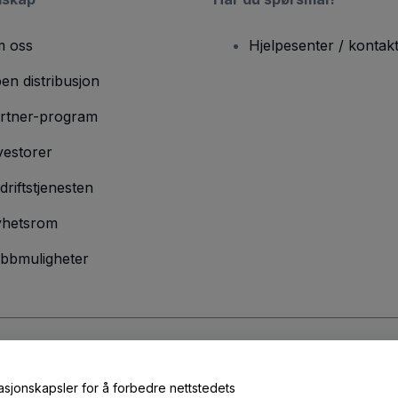
 oss
Hjelpesenter / kontak
en distribusjon
rtner-program
vestorer
driftstjenesten
hetsrom
bbmuligheter
lser
og
Retningslinjer for personvern
og
Retningslinjer for informasjonskap
masjonskapsler for å forbedre nettstedets