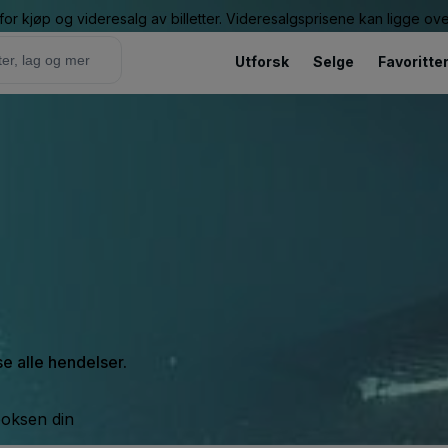
or kjøp og videresalg av billetter. Videresalgsprisene kan ligge ov
Utforsk
Selge
Favoritte
se alle hendelser.
boksen din