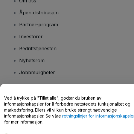
Om oss
Åpen distribusjon
Partner-program
Investorer
Bedriftstjenesten
Nyhetsrom
Jobbmuligheter
Har du spørsmål?
Ved å trykke på "Tillat alle", godtar du bruken av
informasjonskapsler for å forbedre nettstedets funksjonalitet og
Hjelpesenter / kontakt oss
markedsføring. Ellers vil vi kun bruke strengt nødvendige
informasjonskapsler. Se våre
retningslinjer for informasjonskapsle
for mer informasjon.