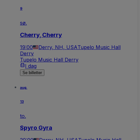
9
sø.
Cherry, Cherry
19:00
Derry, NH, USA
Tupelo Music Hall
Derry
Tupelo Music Hall Derry
I dag
Se billetter
aug.
13
to.
Spyro Gyra
20:00
Derry, NH, USA
Tupelo Music Hall