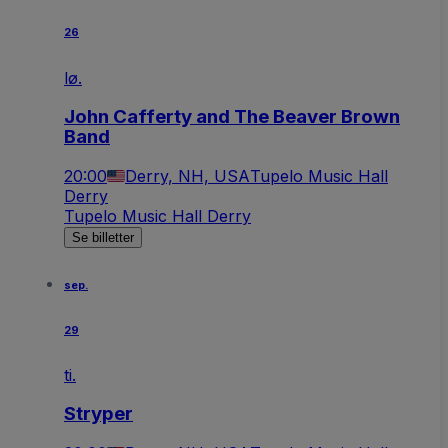
26
lø.
John Cafferty and The Beaver Brown
Band
20:00
Derry, NH, USA
Tupelo Music Hall
Derry
Tupelo Music Hall Derry
Se billetter
sep.
29
ti.
Stryper