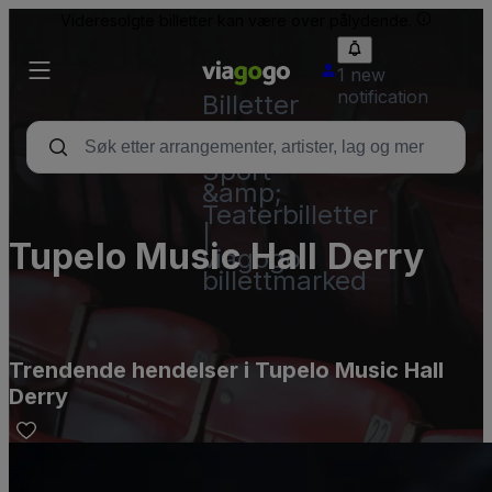
Videresolgte billetter kan være over pålydende.
1 new
notification
Billetter
–
Konsert,
Sport
&amp;
Teaterbilletter
|
Tupelo Music Hall Derry
viagogo
billettmarked
Trendende hendelser i Tupelo Music Hall
Derry