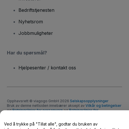
Bedriftstjenesten
Nyhetsrom
Jobbmuligheter
Har du spørsmål?
Hjelpesenter / kontakt oss
Opphavsrett © viagogo GmbH 2026
Selskapsopplysninger
Bruk av denne nettsiden innebærer aksept av
Vilkår og betingelser
og
Retningslinjer for personvern
og
Retningslinjer for
informasjonskapsler
og
Retningslinjer for personvern for mobil
Ikke del mine personopplysninger / dine personvernvalg.
Ved å trykke på "Tillat alle", godtar du bruken av