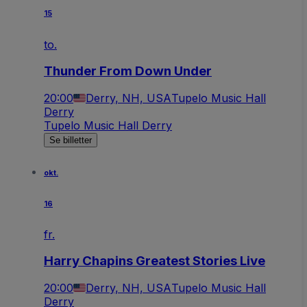
15
to.
Thunder From Down Under
20:00
Derry, NH, USA
Tupelo Music Hall
Derry
Tupelo Music Hall Derry
Se billetter
okt.
16
fr.
Harry Chapins Greatest Stories Live
20:00
Derry, NH, USA
Tupelo Music Hall
Derry