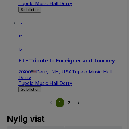
Tupelo Music Hall Derry
Se billetter
okt.
17
lø.
FJ - Tribute to Foreigner and Journey
20:00
Derry, NH, USA
Tupelo Music Hall
Derry
Tupelo Music Hall Derry
Se billetter
1
2
Nylig vist