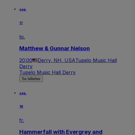
sep.
17
to.
Matthew & Gunnar Nelson
20:00
Derry, NH, USA
Tupelo Music Hall
Derry
Tupelo Music Hall Derry
Se billetter
sep.
18
fr.
Hammerfall with Evergrey and