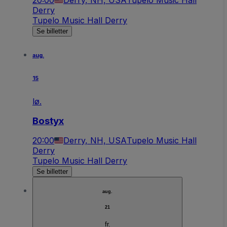
Derry
Tupelo Music Hall Derry
Se billetter
aug.
15
lø.
Bostyx
20:00
Derry, NH, USA
Tupelo Music Hall
Derry
Tupelo Music Hall Derry
Se billetter
aug.
21
fr.