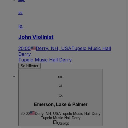
aug.
29
lø.
John Violinist
20:00
Derry, NH, USA
Tupelo Music Hall
Derry
Tupelo Music Hall Derry
Se billetter
sep.
10
to.
Emerson, Lake & Palmer
20:00
Derry, NH, USA
Tupelo Music Hall Derry
Tupelo Music Hall Derry
Utsolgt