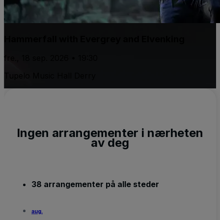
Hammerfall with Evergrey and Elvenking
fre., 18 sep. 2026 • 19:30
Tupelo Music Hall Derry
Ingen arrangementer i nærheten
av deg
38 arrangementer på alle steder
aug.