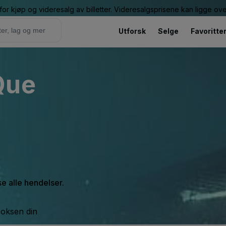
or kjøp og videresalg av billetter. Videresalgsprisene kan ligge ov
Utforsk
Selge
Favoritte
Que
se alle hendelser.
boksen din