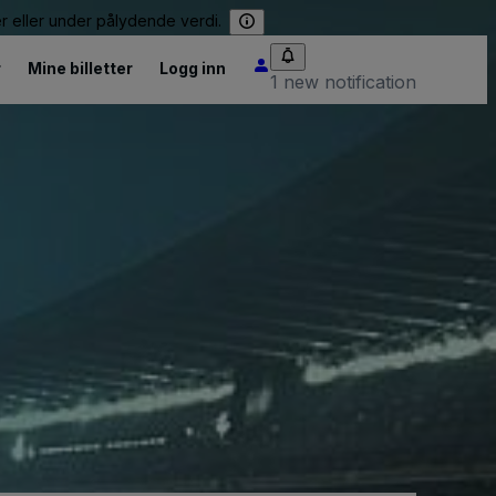
er eller under pålydende verdi.
r
Mine billetter
Logg inn
1 new notification