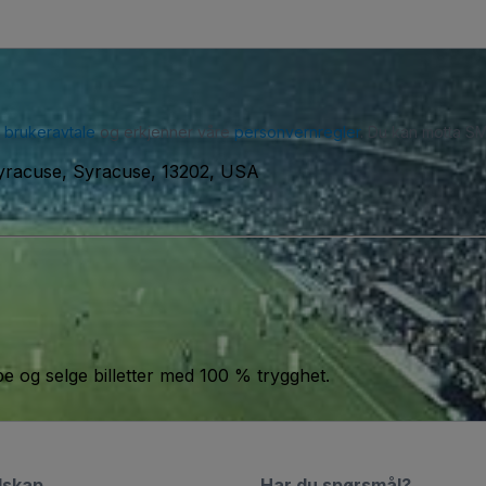
r
brukeravtale
og erkjenner våre
personvernregler
. Du kan motta SM
Syracuse, Syracuse, 13202, USA
jøpe og selge billetter med 100 % trygghet.
lskap
Har du spørsmål?