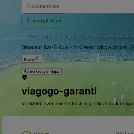
E-
postadresse
Bli med på listen
Ved å logge på eller opprette en konto godtar du vå
Dinosaur Bar-B-Que
-
246 West Willow Street, 
Kopier
Åpne i Google Maps
viagogo-garanti
Vi støtter hver eneste bestilling, slik at du kan k
Vårt se