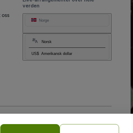
verden
t oss
Norge
Norsk
US$
Amerikansk dollar
sler
og
Retningslinjer for personvern for mobil