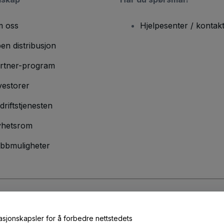
 oss
Hjelpesenter / kontak
en distribusjon
rtner-program
vestorer
driftstjenesten
hetsrom
bbmuligheter
lser
og
Retningslinjer for personvern
og
Retningslinjer for informasjonskap
masjonskapsler for å forbedre nettstedets