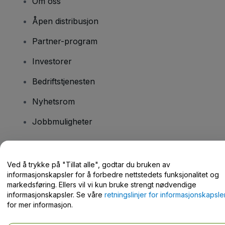
Om oss
Åpen distribusjon
Partner-program
Investorer
Bedriftstjenesten
Nyhetsrom
Jobbmuligheter
Har du spørsmål?
Ved å trykke på "Tillat alle", godtar du bruken av
informasjonskapsler for å forbedre nettstedets funksjonalitet og
Hjelpesenter / kontakt oss
markedsføring. Ellers vil vi kun bruke strengt nødvendige
informasjonskapsler. Se våre
retningslinjer for informasjonskapsle
for mer informasjon.