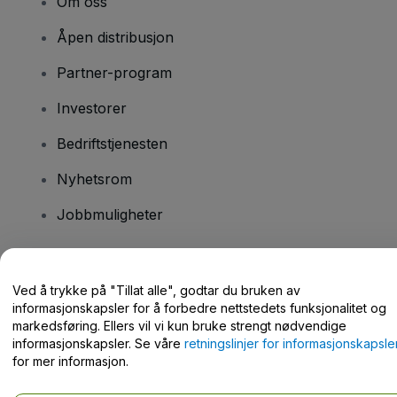
Om oss
Åpen distribusjon
Partner-program
Investorer
Bedriftstjenesten
Nyhetsrom
Jobbmuligheter
Har du spørsmål?
Ved å trykke på "Tillat alle", godtar du bruken av
informasjonskapsler for å forbedre nettstedets funksjonalitet og
Hjelpesenter / kontakt oss
markedsføring. Ellers vil vi kun bruke strengt nødvendige
informasjonskapsler. Se våre
retningslinjer for informasjonskapsle
for mer informasjon.