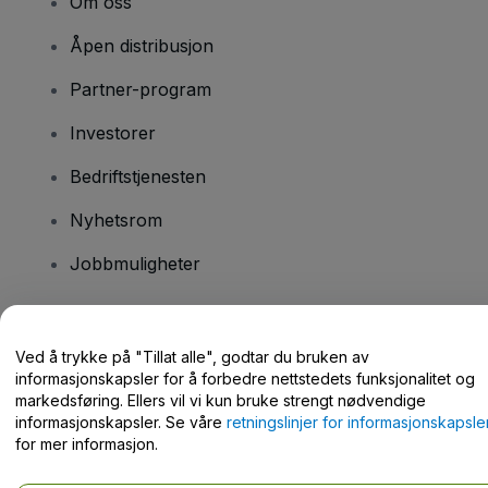
Om oss
Åpen distribusjon
Partner-program
Investorer
Bedriftstjenesten
Nyhetsrom
Jobbmuligheter
Har du spørsmål?
Ved å trykke på "Tillat alle", godtar du bruken av
informasjonskapsler for å forbedre nettstedets funksjonalitet og
Hjelpesenter / kontakt oss
markedsføring. Ellers vil vi kun bruke strengt nødvendige
informasjonskapsler. Se våre
retningslinjer for informasjonskapsle
for mer informasjon.