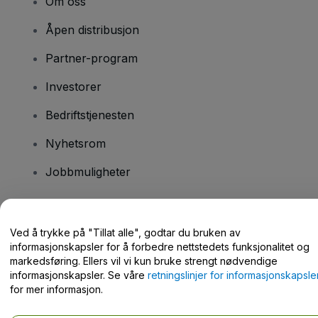
Om oss
Åpen distribusjon
Partner-program
Investorer
Bedriftstjenesten
Nyhetsrom
Jobbmuligheter
Har du spørsmål?
Ved å trykke på "Tillat alle", godtar du bruken av
informasjonskapsler for å forbedre nettstedets funksjonalitet og
Hjelpesenter / kontakt oss
markedsføring. Ellers vil vi kun bruke strengt nødvendige
informasjonskapsler. Se våre
retningslinjer for informasjonskapsle
for mer informasjon.