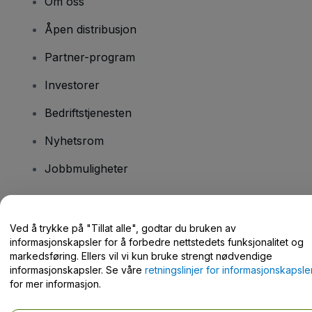
Om oss
Åpen distribusjon
Partner-program
Investorer
Bedriftstjenesten
Nyhetsrom
Jobbmuligheter
Har du spørsmål?
Ved å trykke på "Tillat alle", godtar du bruken av
informasjonskapsler for å forbedre nettstedets funksjonalitet og
Hjelpesenter / kontakt oss
markedsføring. Ellers vil vi kun bruke strengt nødvendige
informasjonskapsler. Se våre
retningslinjer for informasjonskapsle
for mer informasjon.