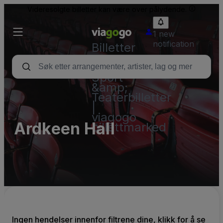
Videresolgte billetter kan være over pålydende.
1 new
notification
Billetter
–
Konsert,
Sport
&amp;
Teaterbilletter
|
viagogo
Ardkeen Hall
billettmarked
Ingen hendelser innenfor filtrene dine, klikk for å se