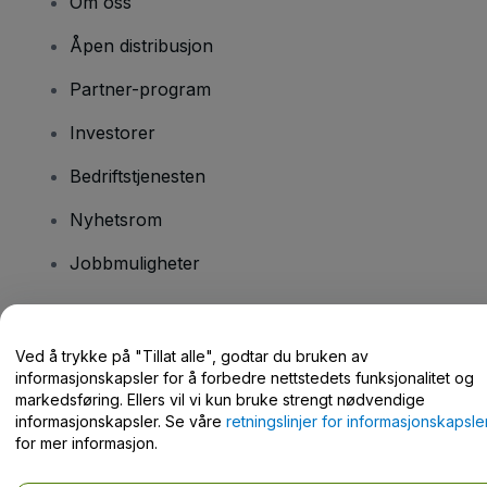
Om oss
Åpen distribusjon
Partner-program
Investorer
Bedriftstjenesten
Nyhetsrom
Jobbmuligheter
Har du spørsmål?
Ved å trykke på "Tillat alle", godtar du bruken av
informasjonskapsler for å forbedre nettstedets funksjonalitet og
Hjelpesenter / kontakt oss
markedsføring. Ellers vil vi kun bruke strengt nødvendige
informasjonskapsler. Se våre
retningslinjer for informasjonskapsle
for mer informasjon.