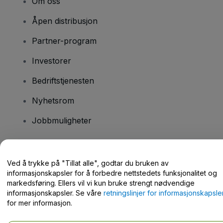
Om oss
Åpen distribusjon
Partner-program
Investorer
Bedriftstjenesten
Nyhetsrom
Jobbmuligheter
Har du spørsmål?
Ved å trykke på "Tillat alle", godtar du bruken av
informasjonskapsler for å forbedre nettstedets funksjonalitet og
Hjelpesenter / kontakt oss
markedsføring. Ellers vil vi kun bruke strengt nødvendige
informasjonskapsler. Se våre
retningslinjer for informasjonskapsle
for mer informasjon.